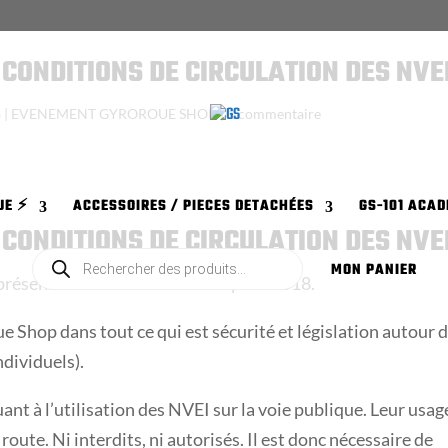
CONDITIONS DE CIRCULATION DES NVE
8
|
EVENEMENT GYROROUE SHOP
|
1 commentaire
E ⚡️
ACCESSOIRES / PIECES DETACHÉES
GS-101 ACAD
CONDITIONS DE CIRCULATION DES NVE
Recherche
de
MON PANIER
présenter nos meilleurs voeux pour 2018.
produits
 Shop dans tout ce qui est sécurité et législation autour 
dividuels).
uant à l’utilisation des NVEI sur la voie publique. Leur usag
route. Ni interdits, ni autorisés. Il est donc nécessaire de