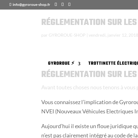
info@gyroroue-shop.fr
RÉGLEMENTATION SUR LES 
par
GYROROUE-SHOP
|
vendredi, janvier 12, 201
GYROROUE ⚡️
TROTTINETTE ÉLECTRIQU
RÉGLEMENTATION SUR LES 
Avant toutes choses nous tenons à vous 
Vous connaissez l’implication de Gyroroue
NVEI (Nouveaux Véhicules Electriques In
Aujourd’hui il existe un floue juridique q
n’est pas clairement intégré au code de la 