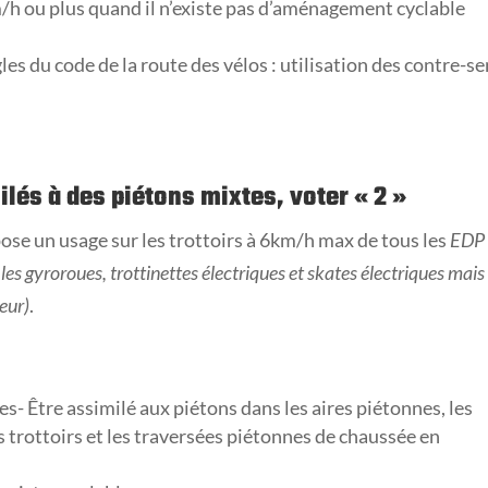
m/h ou plus quand il n’existe pas d’aménagement cyclable
gles du code de la route des vélos : utilisation des contre-s
ilés à des piétons mixtes, voter «
2
»
se un usage sur les trottoirs à 6km/h max de tous les
EDP
les gyroroues, trottinettes électriques et skates électriques mais
teur)
.
s- Être assimilé aux piétons dans les aires piétonnes, les
es trottoirs et les traversées piétonnes de chaussée en