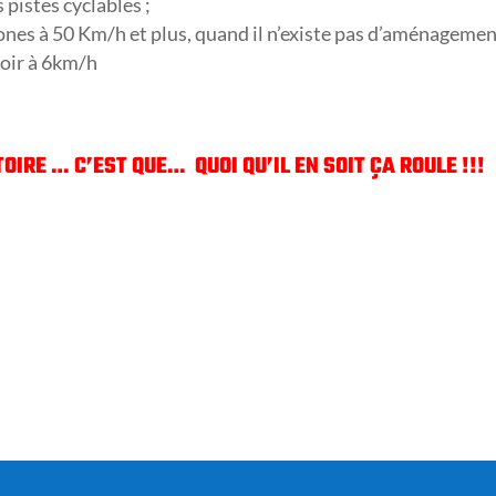
 pistes cyclables ;
 zones à 50 Km/h et plus, quand il n’existe pas d’aménageme
toir à 6km/h
OIRE … C’EST QUE… QUOI QU’IL EN SOIT ÇA ROULE !!!