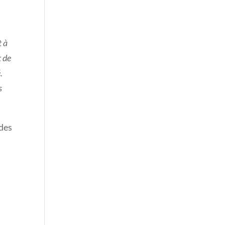
t à
t de
.
s
 des