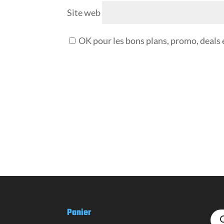
Site web
OK pour les bons plans, promo, deals e
Panier
Reche
de