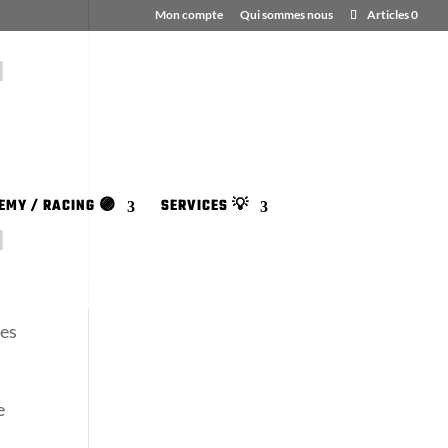
Mon compte
Qui sommes nous
Articles 0
I
EMY / RACING 🟣
SERVICES 💡
I
des
e