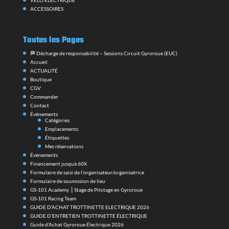
VELO ELECTRIQUE
ACCESSOIRES
Toutes les Pages
🏁 Décharge de responsabilité – Sessions Circuit Gyroroue (EUC)
Accueil
ACTUALITÉ
Boutique
CGV
Commander
Contact
Évènements
Catégories
Emplacements
Étiquettes
Mes réservations
Évènements
Financement jusquà 60X
Formulaire de saisi de l’organisateur/organisatrice
Formulaire de soumission de lieu
GS-101 Academy ⎪Stage de Pilotage en Gyroroue
GS-101 Racing Team
GUIDE D’ACHAT TROTTINETTE ELECTRIQUE 2026
GUIDE D’ENTRETIEN TROTTINETTE ÉLECTRIQUE
Guide d’Achat Gyroroue Électrique 2026