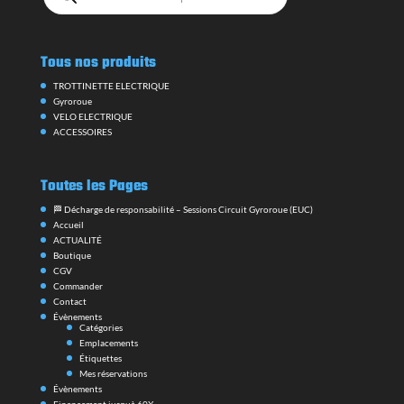
produits
Tous nos produits
TROTTINETTE ELECTRIQUE
Gyroroue
VELO ELECTRIQUE
ACCESSOIRES
Toutes les Pages
🏁 Décharge de responsabilité – Sessions Circuit Gyroroue (EUC)
Accueil
ACTUALITÉ
Boutique
CGV
Commander
Contact
Évènements
Catégories
Emplacements
Étiquettes
Mes réservations
Évènements
Financement jusquà 60X