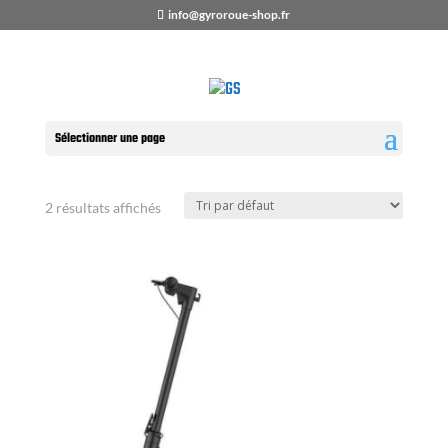
info@gyroroue-shop.fr
Accueil
/
Boutique
/
TROTTINETTE
ELECTRIQUE
/ KUICKWHEEL
Sélectionner une page
KUICKWHEEL
2 résultats affichés