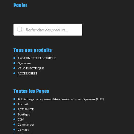
Panier
Recherche
de
produits
Tous nos produits
TROTTINETTE ELECTRIQUE
Gyroroue
VELO ELECTRIQUE
ACCESSOIRES
Toutes les Pages
🏁 Décharge de responsabilité – Sessions Circuit Gyroroue (EUC)
Accueil
ACTUALITÉ
Boutique
CGV
Commander
Contact