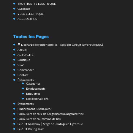
TROTTINETTE ELECTRIQUE
Gyroroue
VELO ELECTRIQUE
ACCESSOIRES
Toutes les Pages
🏁 Décharge de responsabilité – Sessions Circuit Gyroroue (EUC)
Accueil
ACTUALITÉ
Boutique
CGV
Commander
Contact
Évènements
Catégories
Emplacements
Étiquettes
Mes réservations
Évènements
Financement jusquà 60X
Formulaire de saisi de l’organisateur/organisatrice
Formulaire de soumission de lieu
GS-101 Academy ⎪Stage de Pilotage en Gyroroue
GS-101 Racing Team