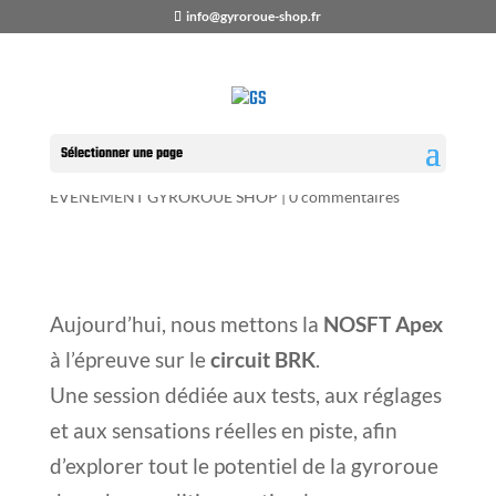
info@gyroroue-shop.fr
Essai de la Gyroroue Nosfet
Apex 4 Avril au BRK 🏆
Sélectionner une page
par
GYROROUE-SHOP
|
vendredi, avril 4, 2025
|
EVENEMENT GYROROUE SHOP
|
0 commentaires
Aujourd’hui, nous mettons la
NOSFT Apex
à l’épreuve sur le
circuit BRK
.
Une session dédiée aux tests, aux réglages
et aux sensations réelles en piste, afin
d’explorer tout le potentiel de la gyroroue