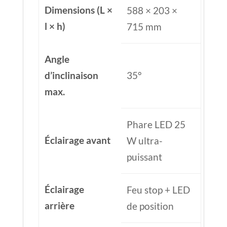
Dimensions (L ×
588 × 203 ×
l × h)
715 mm
Angle
d’inclinaison
35°
max.
Phare LED 25
Éclairage avant
W ultra-
puissant
Éclairage
Feu stop + LED
arrière
de position