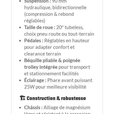
Suspension :
90 mm
hydraulique, bidirectionnelle
(compression & rebond
réglables)
Taille de roue :
20″ tubeless,
choix pneu route ou tout-terrain
Pédales :
Réglables en hauteur
pour adapter confort et
clearance terrain
Béquille pliable & poignée
trolley intégrée
pour transport
et stationnement facilités
Éclairage :
Phare avant puissant
25W pour meilleure visibilité
🏗️ Construction & robustesse
Châssis :
Alliage de magnésium
léger et résistant à la corrosion