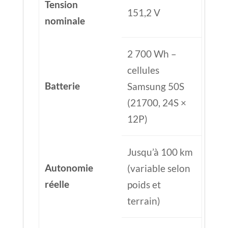
Tension
151,2 V
nominale
2 700 Wh –
cellules
Batterie
Samsung 50S
(21700, 24S ×
12P)
Jusqu’à 100 km
Autonomie
(variable selon
réelle
poids et
terrain)