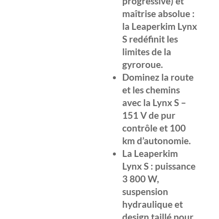
progressive) et
maîtrise absolue :
la Leaperkim Lynx
S redéfinit les
limites de la
gyroroue.
Dominez la route
et les chemins
avec la Lynx S –
151 V de pur
contrôle et 100
km d’autonomie.
La Leaperkim
Lynx S : puissance
3 800 W,
suspension
hydraulique et
design taillé pour