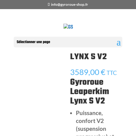
info@gyroroue-shop.fr
Accueil
/
Boutique
/
Gyroroue
/
LEAPERKIM
/ 
LYNX S V2
Sélectionner une page
LEAPERKIM
LYNX S V2
3589,00
€
TTC
Gyroroue
Leaperkim
Lynx S V2
Puissance,
confort V2
(suspension