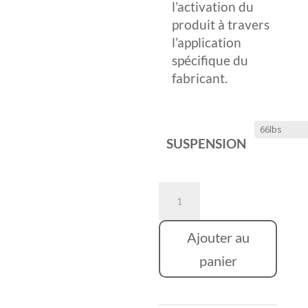
l’activation du
produit à travers
l’application
spécifique du
fabricant.
SUSPENSION
quantité
de
LEAPERKIM
Ajouter au
LYNX
panier
S
V2