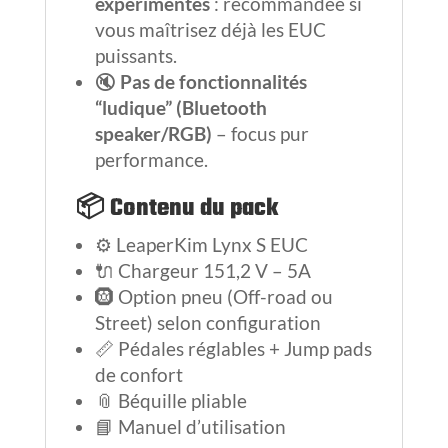
expérimentés
: recommandée si
vous maîtrisez déjà les EUC
puissants.
🔇
Pas de fonctionnalités
“ludique” (Bluetooth
speaker/RGB)
– focus pur
performance.
📦
Contenu du pack
⚙️ LeaperKim Lynx S EUC
🔌 Chargeur 151,2 V – 5A
🛞 Option pneu (Off-road ou
Street) selon configuration
📏 Pédales réglables + Jump pads
de confort
📎 Béquille pliable
📘 Manuel d’utilisation