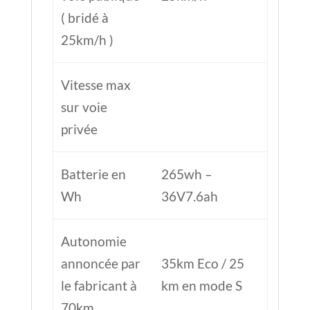
Wh
36V7.6ah
Autonomie
annoncée par
35km Eco / 25
le fabricant à
km en mode S
70km
Autonomie
testée GS ≈
20 km
20/25km/h
Temps de
6,5h
charge