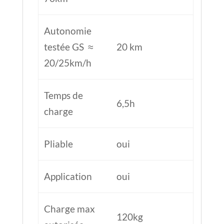
Pliable
oui
Application
oui
Charge max
120kg
autorisée
Charge max
100kg
recommandée
Inclinaison
18°
Taille des
10 pouces