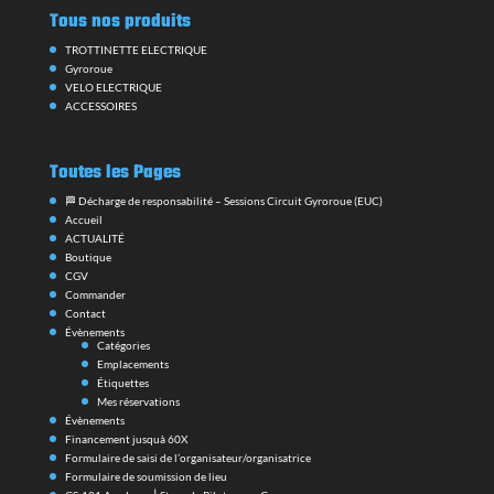
Commander
Contact
Évènements
Catégories
Emplacements
Étiquettes
Mes réservations
Évènements
Financement jusquà 60X
Formulaire de saisi de l’organisateur/organisatrice
Formulaire de soumission de lieu
GS-101 Academy ⎪Stage de Pilotage en Gyroroue
GS-101 Racing Team
GUIDE D’ACHAT TROTTINETTE ELECTRIQUE 2026
GUIDE D’ENTRETIEN TROTTINETTE ÉLECTRIQUE
Guide d’Achat Gyroroue Électrique 2026
INSCRIPTION NEWSLETTER
Lieu de l’évènement
Mentions Légales
Mon compte
My AI Account
NOS GUIDES EDPM
Organisateurs de l’évènement
PAIEMENT jusqu’à 60X
Panier
PRECAUTION D’UTILISATION EN GYROROUE
Publier un évènement