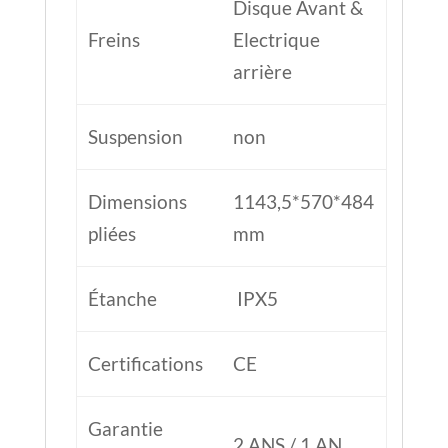
Étanche
IPX5
Certifications
CE
Garantie
2 ANS / 1 AN
distributeur /
BATTERIE
France
Conseil entretien trottinette
Pour en savoir plus sur les