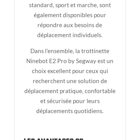
recherchent une solution de
déplacement pratique, confortable
et sécurisée pour leurs
déplacements quotidiens.
LES AVANTAGES GS
Garantie 24 mois / Batterie 12
mois GARANTIE 24 MOIS /
BATTERIE 12 MOIS
Livraison 24/48h
CLICK & COLLECT
⎢Retrait en
boutique
Nos produits sont disponible à
l’essai sur RDV
Magasin spécialisé: