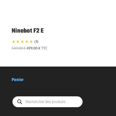
549,00 €.
499,00 €.
Panier
Recherche
de
produits
Tous nos produits
TROTTINETTE ELECTRIQUE
Gyroroue
VELO ELECTRIQUE
ACCESSOIRES
Toutes les Pages
🏁 Décharge de responsabilité – Sessions Circuit Gyroroue (EUC)
Accueil
ACTUALITÉ
Boutique
CGV