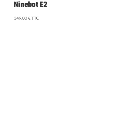
NINEBOT ZT3 PRO E
(1)
699,00
€
TTC