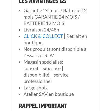
conseil⎪expertise⎪
disponibilité⎪ service
professionnel
Large choix
Atelier SAV en boutique
RAPPEL IMPORTANT
Ne pas utiliser votre produit par
temps de pluie ou sur sol mouillé.
Lire la notice attentivement
avant toute utilisation.
Une mauvaise utilisation du
produit peut entraîner de graves
blessures et une perte de
garantie.
Veuillez respecter les lois en
vigueur sur la voie publique