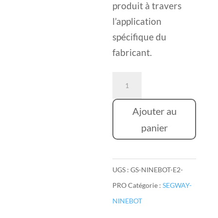
produit à travers
l’application
spécifique du
fabricant.
quantité
de
Ninebot
Ajouter au
E2
panier
Pro
UGS :
GS-NINEBOT-E2-
PRO
Catégorie :
SEGWAY-
NINEBOT