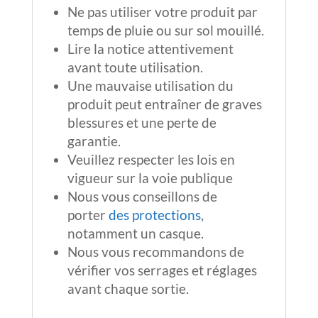
Nous vous conseillons de
porter
des protections
,
notamment un casque.
Nous vous recommandons de
vérifier vos serrages et réglages
avant chaque sortie.
*Version EDPM
bridée à 25km/h
selon la législation en vigueur Art.
6.13 R.311.1
*Version LOISIR
non bridée et
non
homologuée pour la voie
publique
et doit se pratiquer
exclusivement sur un terrain
adapté ( circuits, terrains ou