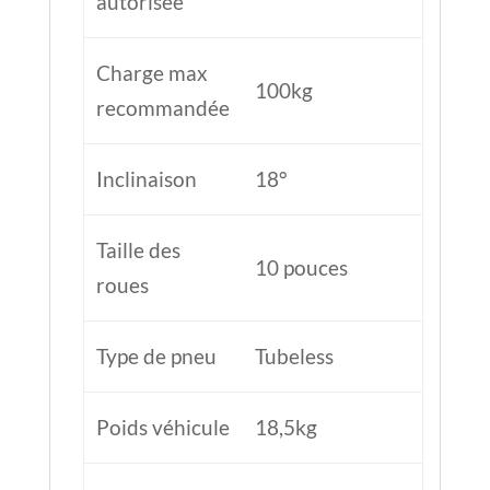
roues
Type de pneu
Tubeless
Poids véhicule
18,5kg
Disque Avant &
Freins
Electrique
arrière
Suspension
non
Dimensions
1143,5*570*484
pliées
mm