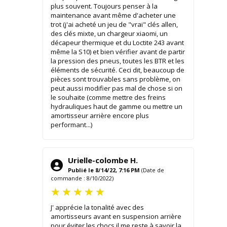
plus souvent. Toujours penser à la
maintenance avant même d'acheter une
trot (j'ai acheté un jeu de "vrai" clés allen,
des clés mixte, un chargeur xiaomi, un
décapeur thermique et du Loctite 243 avant
même la S10) et bien vérifier avant de partir
la pression des pneus, toutes les BTR et les
éléments de sécurité. Ceci dit, beaucoup de
pièces sont trouvables sans problème, on
peut aussi modifier pas mal de chose si on
le souhaite (comme mettre des freins
hydrauliques haut de gamme ou mettre un
amortisseur arrière encore plus
performant...)
Urielle-colombe H.
Publié le 8/14/22, 7:16 PM
(Date de
commande : 8/10/2022)
J' apprécie la tonalité avec des
amortisseurs avant en suspension arrière
pour éviter les chocs il me reste à savoir la