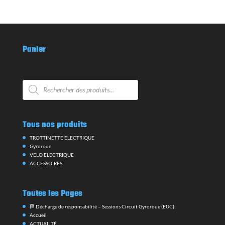
Panier
Recherche
de
produits
Tous nos produits
TROTTINETTE ELECTRIQUE
Gyroroue
VELO ELECTRIQUE
ACCESSOIRES
Toutes les Pages
🏁 Décharge de responsabilité – Sessions Circuit Gyroroue (EUC)
Accueil
ACTUALITÉ