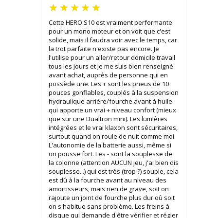
Cette HERO S10 est vraiment performante
pour un mono moteur et on voit que c'est
solide, mais il faudra voir avec le temps, car
la trot parfaite n'existe pas encore. Je
l'utilise pour un aller/retour domicile travail
tous les jours et je me suis bien renseigné
avant achat, auprès de personne qui en
possède une. Les + sont les pneus de 10
pouces gonflables, couplés à la suspension
hydraulique arrière/fourche avant à huile
qui apporte un vrai + niveau confort (mieux
que sur une Dualtron mini). Les lumières
intégrées et le vrai klaxon sont sécuritaires,
surtout quand on roule de nuit comme moi.
L'autonomie de la batterie aussi, même si
on pousse fort. Les - sont la souplesse de
la colonne (attention AUCUN jeu, j'ai bien dis
souplesse...) qui est très (trop ?) souple, cela
est dû à la fourche avant au niveau des
amortisseurs, mais rien de grave, soit on
rajoute un joint de fourche plus dur où soit
on s'habitue sans problème. Les freins à
disque qui demande d'être vérifier et régler