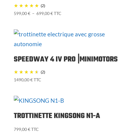
(2)
Plage
599,00
€
–
699,00
€
TTC
de
prix :
599,00 €
à
699,00 €
SPEEDWAY 4 IV PRO⎟MINIMOTORS
(2)
1490,00
€
TTC
TROTTINETTE KINGSONG N1-A
799,00
€
TTC