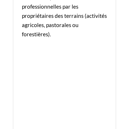
professionnelles par les
propriétaires des terrains (activités
agricoles, pastorales ou
forestières).
Informations
complémentaires
Poids
37 kg
111 × 27 × 56
Dimensions
cm