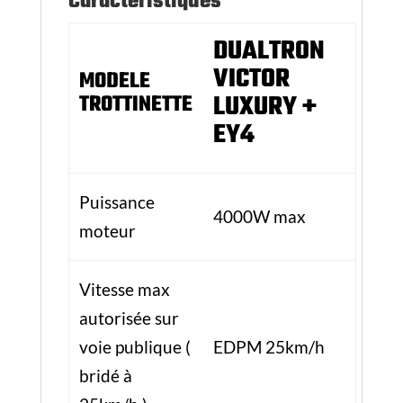
Vitesse max
autorisée sur
voie publique (
EDPM 25km/h
bridé à
25km/h )
Vitesse max
LOISIR 80 km/h
sur voie privée
60V 28Ah/ 60V
Batterie en Ah
35ah