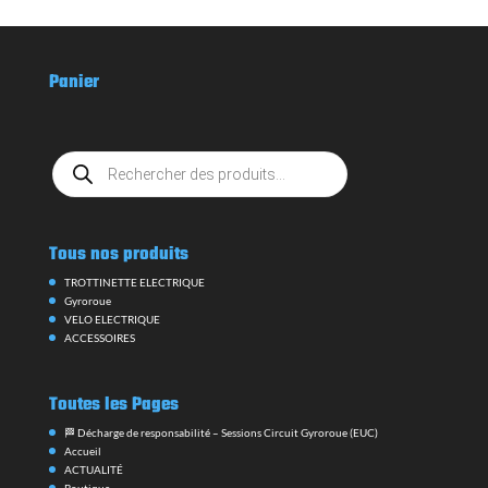
Gyroroue
VELO ELECTRIQUE
ACCESSOIRES
Toutes les Pages
🏁 Décharge de responsabilité – Sessions Circuit Gyroroue (EUC)
Accueil
ACTUALITÉ
Boutique
CGV
Commander
Contact
Évènements
Catégories
Emplacements
Étiquettes
Mes réservations
Évènements
Financement jusquà 60X
Formulaire de saisi de l’organisateur/organisatrice
Formulaire de soumission de lieu
GS-101 Academy ⎪Stage de Pilotage en Gyroroue
GS-101 Racing Team
GUIDE D’ACHAT TROTTINETTE ELECTRIQUE 2026