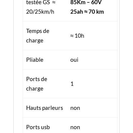
Ports de
1
charge
Hauts parleurs
non
Ports usb
non
Application
non
Charge max
120 kg
autorisée
Charge max
100 kg
recommandée