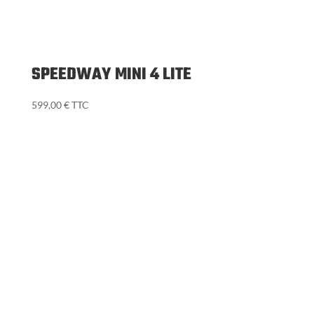
SPEEDWAY 4 IV PRO⎟MINIMOTORS
(2)
1490,00
€
TTC