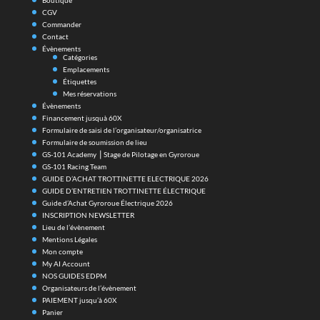
GUIDE D’ENTRETIEN TROTTINETTE ÉLECTRIQUE
Guide d’Achat Gyroroue Électrique 2026
INSCRIPTION NEWSLETTER
Lieu de l’évènement
Mentions Légales
Mon compte
My AI Account
NOS GUIDES EDPM
Organisateurs de l’évènement
PAIEMENT jusqu’à 60X
Panier
PRECAUTION D’UTILISATION EN GYROROUE
Publier un évènement
Qui sommes nous
Règlement Circuit GS-101 en Gyroroue
Tableau de bord de l’évènement
Tableau de bord du lieu
Tableau de bord organisateur/organisatrice
Votre abonnement
Accueil
CGV
Mentions Légales
Contact