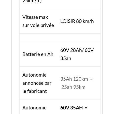
Autonomie
35Ah 120km –
annoncée par
25ah 95km
le fabricant
Autonomie
60V 35AH =
testée GS ≈
85Km – 60V
20/25km/h
25ah ≈ 70 km
Temps de
≈ 10h
charge
Pliable
oui