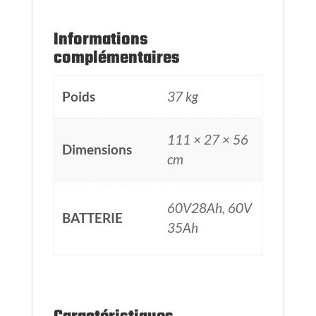
60V28Ah, 60V
BATTERIE
35Ah
Caractéristiques
DUALTRON
VICTOR
MODELE
LUXURY +
TROTTINETTE
EY4
Puissance
4000W max
moteur