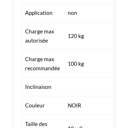
Inclinaison
Couleur
NOIR
Taille des
10 x 3
roues
Type de pneu
Chambre à air
37Kg – 43Kg
Poids véhicule
avec accessoires
+ carton