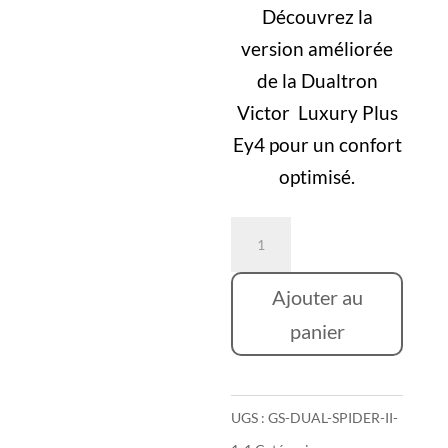
2499,00
est :
Découvrez la
2137,00 
version améliorée
de la Dualtron
Victor Luxury Plus
Ey4 pour un confort
optimisé.
quantité
de
Dualtron
Ajouter au
Victor
panier
Limited
Ey4⎜MINIMOTORS
UGS :
GS-DUAL-SPIDER-II-