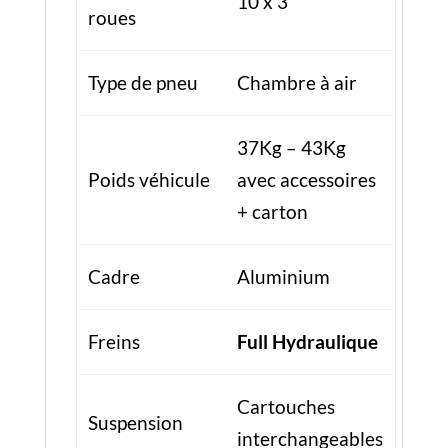
Cadre
Aluminium
Freins
Full Hydraulique
Cartouches
Suspension
interchangeables
Dimension
111 x 60 x 124
dépliée
cm
Dimension
111 x 27 x 56 cm
pliée
Étanche
Non