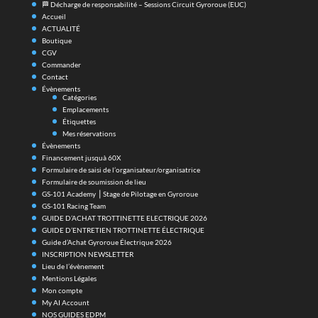
🏁 Décharge de responsabilité – Sessions Circuit Gyroroue (EUC)
Accueil
ACTUALITÉ
Boutique
CGV
Commander
Contact
Évènements
Catégories
Emplacements
Étiquettes
Mes réservations
Évènements
Financement jusquà 60X
Formulaire de saisi de l’organisateur/organisatrice
Formulaire de soumission de lieu
GS-101 Academy ⎪Stage de Pilotage en Gyroroue
GS-101 Racing Team
GUIDE D’ACHAT TROTTINETTE ELECTRIQUE 2026
GUIDE D’ENTRETIEN TROTTINETTE ÉLECTRIQUE
Guide d’Achat Gyroroue Électrique 2026
INSCRIPTION NEWSLETTER
Lieu de l’évènement
Mentions Légales
Mon compte
My AI Account
NOS GUIDES EDPM