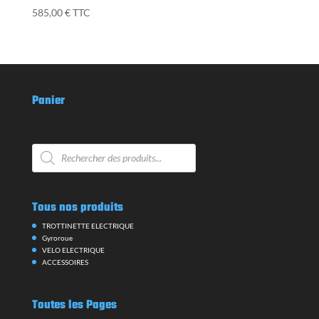
585,00
€
TTC
Panier
Recherche
de
produits
Tous nos produits
TROTTINETTE ELECTRIQUE
Gyroroue
VELO ELECTRIQUE
ACCESSOIRES
Toutes les Pages