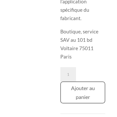
l’application
spécifique du
fabricant.
Boutique, service
SAV au 101 bd
Voltaire 75011
Paris
quantité
de
INMOTION
Ajouter au
V12
panier
PRO⎟High
Torque