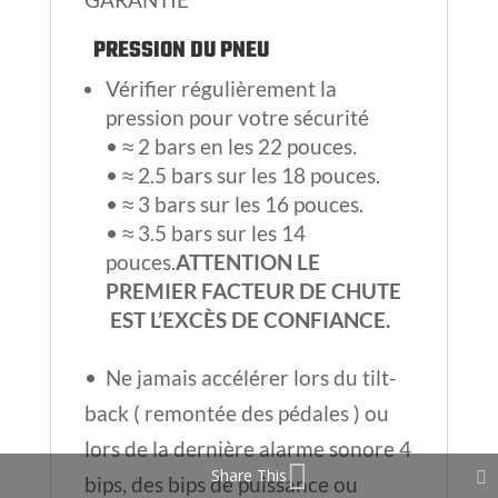
PRESSION DU PNEU
Vérifier régulièrement la
pression pour votre sécurité
• ≈ 2 bars en les 22 pouces.
• ≈ 2.5 bars sur les 18 pouces.
• ≈ 3 bars sur les 16 pouces.
• ≈ 3.5 bars sur les 14
pouces.
ATTENTION LE
PREMIER FACTEUR DE CHUTE
EST L’EXCÈS DE CONFIANCE.
• Ne jamais accélérer lors du tilt-
back ( remontée des pédales ) ou
lors de la dernière alarme sonore 4
Share This
bips, des bips de puissance ou