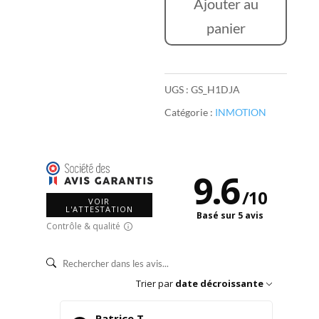
CHARGEUR
Ajouter au
GYROROUE
panier
INMOTION
V10
UGS :
GS_H1DJA
Catégorie :
INMOTION
9.6
/
10
VOIR
L'ATTESTATION
Basé sur 5 avis
Contrôle & qualité
Trier par
date décroissante
Patrice T.