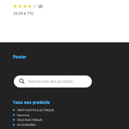
(2)
39,90
€
TTC
Panier
Recherche
de
produits
Tous nos produits
TROTTINETTE ELECTRIQUE
Gyroroue
VELO ELECTRIQUE
ACCESSOIRES