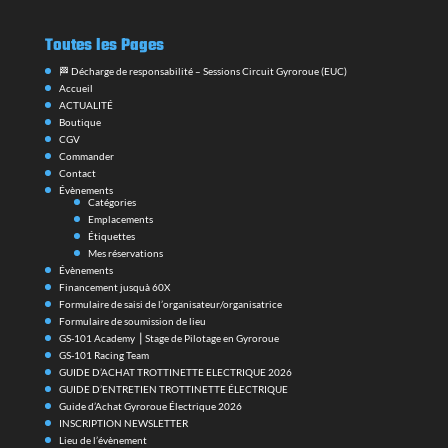
Toutes les Pages
🏁 Décharge de responsabilité – Sessions Circuit Gyroroue (EUC)
Accueil
ACTUALITÉ
Boutique
CGV
Commander
Contact
Évènements
Catégories
Emplacements
Étiquettes
Mes réservations
Évènements
Financement jusquà 60X
Formulaire de saisi de l’organisateur/organisatrice
Formulaire de soumission de lieu
GS-101 Academy ⎪Stage de Pilotage en Gyroroue
GS-101 Racing Team
GUIDE D’ACHAT TROTTINETTE ELECTRIQUE 2026
GUIDE D’ENTRETIEN TROTTINETTE ÉLECTRIQUE
Guide d’Achat Gyroroue Électrique 2026
INSCRIPTION NEWSLETTER
Lieu de l’évènement