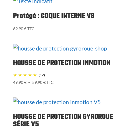
Protégé : COQUE INTERNE V8
69,90
€
TTC
HOUSSE DE PROTECTION INMOTION
(12)
Plage
49,90
€
–
59,90
€
TTC
de
prix :
49,90 €
à
HOUSSE DE PROTECTION GYROROUE
59,90 €
SÉRIE V5