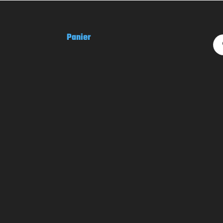
Panier
Rec
de
prod