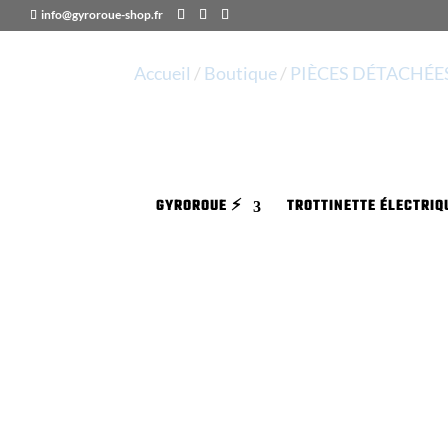
info@gyroroue-shop.fr
Accueil
/
Boutique
/
PIÈCES DÉTACHÉE
GYROROUE ⚡️
TROTTINETTE ÉLECTRIQU