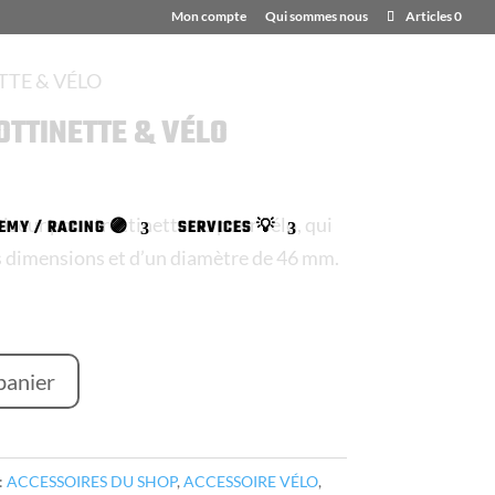
Mon compte
Qui sommes nous
Articles 0
TTE & VÉLO
OTTINETTE & VÉLO
seur pour trottinette ou pour vélo, qui
EMY / RACING 🟣
SERVICES 💡
is dimensions et d’un diamètre de 46 mm.
panier
:
ACCESSOIRES DU SHOP
,
ACCESSOIRE VÉLO
,