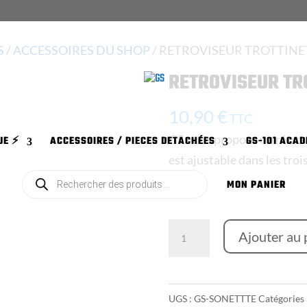
S
/
ACCESSOIRES DU SHOP
/ RETROVISEUR TROTTINE
RETROVISEUR TR
10,90
€
TTC
GS vous propose un rétrovi
E ⚡️
ACCESSOIRES / PIECES DETACHÉES
GS-101 ACAD
est ajustable dans les tro
Recherche
de
MON PANIER
produits
quantité
Ajouter au 
de
RETROVISEUR
TROTTINETTE
UGS :
GS-SONETTTE
Catégories 