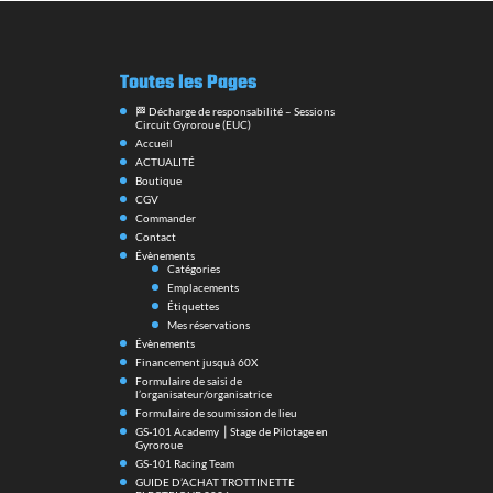
Toutes les Pages
🏁 Décharge de responsabilité – Sessions
Circuit Gyroroue (EUC)
Accueil
ACTUALITÉ
Boutique
CGV
Commander
Contact
Évènements
Catégories
Emplacements
Étiquettes
Mes réservations
Évènements
Financement jusquà 60X
Formulaire de saisi de
l’organisateur/organisatrice
Formulaire de soumission de lieu
GS-101 Academy ⎪Stage de Pilotage en
Gyroroue
GS-101 Racing Team
GUIDE D’ACHAT TROTTINETTE