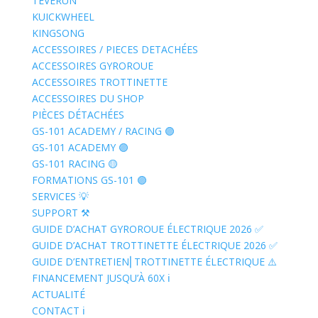
TEVERUN
KUICKWHEEL
KINGSONG
ACCESSOIRES / PIECES DETACHÉES
ACCESSOIRES GYROROUE
ACCESSOIRES TROTTINETTE
ACCESSOIRES DU SHOP
PIÈCES DÉTACHÉES
GS-101 ACADEMY / RACING 🟣
GS-101 ACADEMY 🟣
GS-101 RACING 🟡
FORMATIONS GS-101 🟣
SERVICES 💡
SUPPORT ⚒️
GUIDE D’ACHAT GYROROUE ÉLECTRIQUE 2026 ✅
GUIDE D’ACHAT TROTTINETTE ÉLECTRIQUE 2026 ✅
GUIDE D’ENTRETIEN⎢TROTTINETTE ÉLECTRIQUE ⚠️
FINANCEMENT JUSQU’À 60X ℹ️
ACTUALITÉ
CONTACT ℹ️