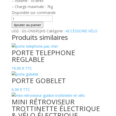
– Volume : 16 litres
– Charge maximale : 7kg
Disponible sur commande
quantité
de
Ajouter au panier
Panier
UGS :
GS-ONSRSJHS
Catégorie :
ACCESSOIRE VÉLO
Produits similaires
maille
vélo
KLICKFIX
PORTE TELEPHONE
16L
REGLABLE
19,90
€
TTC
PORTE GOBELET
6,90
€
TTC
MINI RÉTROVISEUR
TROTTINETTE ÉLECTRIQUE
& VÉLO ÉLECTRIQUE