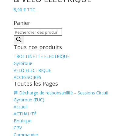
8,90
€
TTC
Panier
Recherche
de
produits
Tous nos produits
TROTTINETTE ELECTRIQUE
Gyroroue
VELO ELECTRIQUE
ACCESSOIRES
Toutes les Pages
🏁 Décharge de responsabilité – Sessions Circuit
Gyroroue (EUC)
Accueil
ACTUALITÉ
Boutique
CGV
Commander