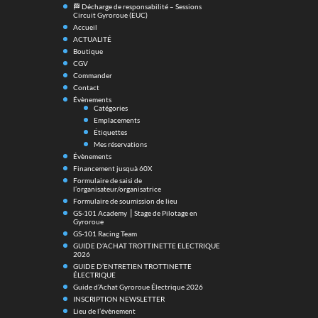
🏁 Décharge de responsabilité – Sessions
Circuit Gyroroue (EUC)
Accueil
ACTUALITÉ
Boutique
CGV
Commander
Contact
Évènements
Catégories
Emplacements
Étiquettes
Mes réservations
Évènements
Financement jusquà 60X
Formulaire de saisi de
l’organisateur/organisatrice
Formulaire de soumission de lieu
GS-101 Academy ⎪Stage de Pilotage en
Gyroroue
GS-101 Racing Team
GUIDE D’ACHAT TROTTINETTE ELECTRIQUE
2026
GUIDE D’ENTRETIEN TROTTINETTE
ÉLECTRIQUE
Guide d’Achat Gyroroue Électrique 2026
INSCRIPTION NEWSLETTER
Lieu de l’évènement