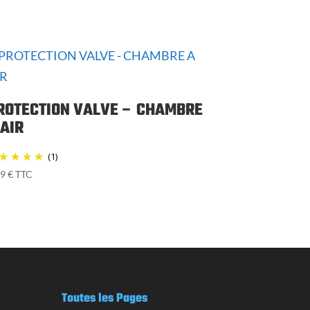
ROTECTION VALVE – CHAMBRE
 AIR
(1)
99
€
TTC
Toutes les Pages