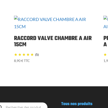
RACCORD VALVE CHAMBRE A AIR
P
15CM
A
(5)
8,90
€
TTC
1,
Tous nos produits
rche