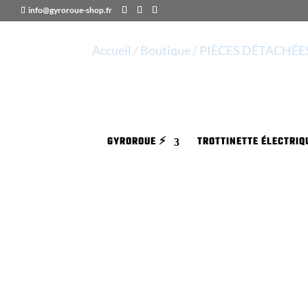
info@gyroroue-shop.fr
Accueil
/
Boutique
/
PIÈCES DÉTACHÉE
GYROROUE ⚡️
TROTTINETTE ÉLECTRIQU