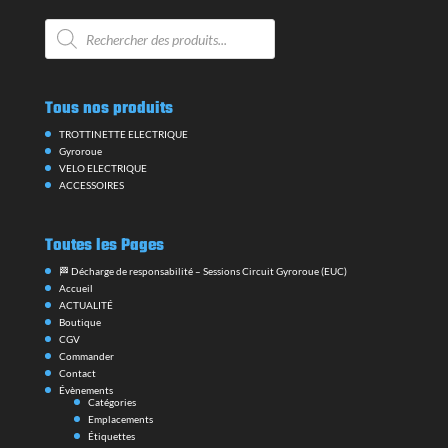
Recherche
de
produits
Tous nos produits
TROTTINETTE ELECTRIQUE
Gyroroue
VELO ELECTRIQUE
ACCESSOIRES
Toutes les Pages
🏁 Décharge de responsabilité – Sessions Circuit Gyroroue (EUC)
Accueil
ACTUALITÉ
Boutique
CGV
Commander
Contact
Évènements
Catégories
Emplacements
Étiquettes