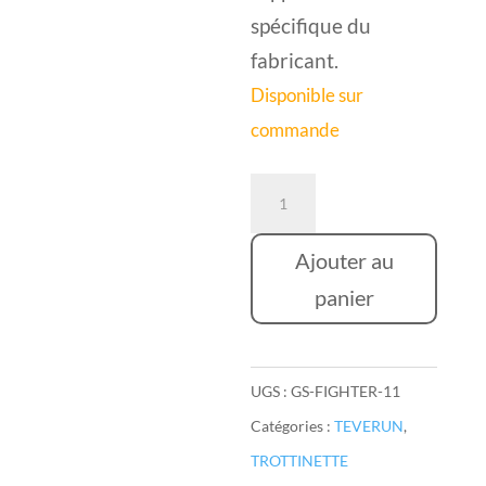
spécifique du
fabricant.
Disponible sur
commande
quantité
de
TEVERUN
Ajouter au
FIGHTER
panier
11
⎟
UGS :
GS-FIGHTER-11
60V
Catégories :
TEVERUN
,
26Ah
TROTTINETTE