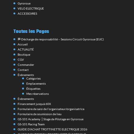
Gyroroue
VELO ELECTRIQUE
ACCESSOIRES
Toutes les Pages
🏁 Décharge de responsabilité – Sessions Circuit Gyroroue (EUC)
Accueil
ACTUALITÉ
Boutique
CGV
Commander
Contact
Évènements
Catégories
Emplacements
Étiquettes
Mes réservations
Évènements
Financement jusquà 60X
Formulaire de saisi de l’organisateur/organisatrice
Formulaire de soumission de lieu
GS-101 Academy ⎪Stage de Pilotage en Gyroroue
GS-101 Racing Team
GUIDE D’ACHAT TROTTINETTE ELECTRIQUE 2026