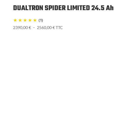
DUALTRON SPIDER LIMITED 24.5 Ah
(1)
Plage
2390,00
€
–
2560,00
€
TTC
de
prix :
2390,00 €
à
2560,00 €