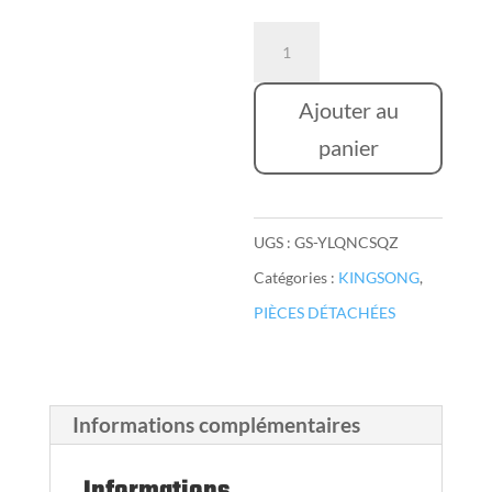
à
quantité
29,90 €
de
tube
Ajouter au
trolley
panier
kingsong
UGS :
GS-YLQNCSQZ
Catégories :
KINGSONG
,
PIÈCES DÉTACHÉES
Informations complémentaires
Informations