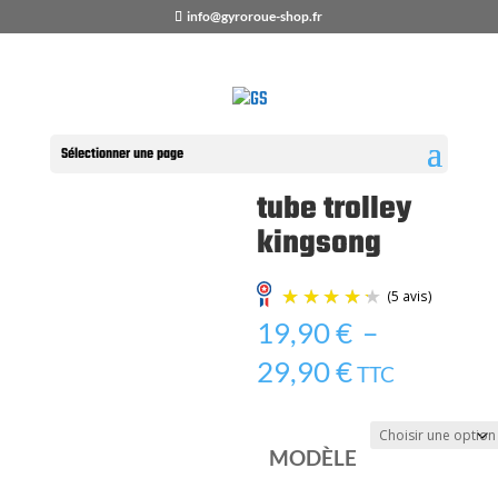
info@gyroroue-shop.fr
Accueil
/
Boutique
/
PIÈCES
DÉTACHÉES
/
KINGSONG
/ tube trolley
kingsong
Sélectionner une page
tube trolley
kingsong
19,90
€
–
(5 avi
Plage
29,90
€
TTC
de
prix :
MODÈLE
19,90 €