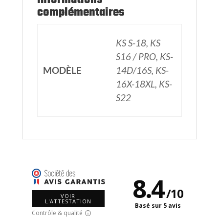
complémentaires
KS S-18, KS
S16 / PRO, KS-
MODÈLE
14D/16S, KS-
16X-18XL, KS-
S22
8.4
/
10
VOIR
L'ATTESTATION
Basé sur 5 avis
Contrôle & qualité