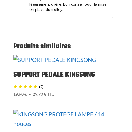
légèrement chère. Bon conseil pour la mise
en place du trolley.
Produits similaires
SUPPORT PEDALE KINGSONG
(2)
Plage
19,90
€
–
29,90
€
TTC
de
prix :
19,90 €
à
29,90 €