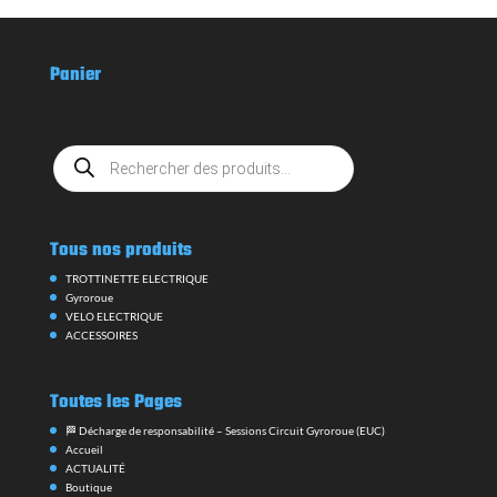
à
39,00 €
Panier
Recherche
de
produits
Tous nos produits
TROTTINETTE ELECTRIQUE
Gyroroue
VELO ELECTRIQUE
ACCESSOIRES
Toutes les Pages
🏁 Décharge de responsabilité – Sessions Circuit Gyroroue (EUC)
Accueil
ACTUALITÉ
Boutique