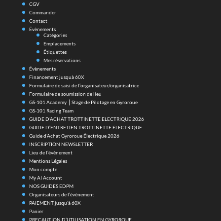
CGV
Commander
Contact
Évènements
Catégories
Emplacements
Étiquettes
Mes réservations
Évènements
Financement jusquà 60X
Formulaire de saisi de l’organisateur/organisatrice
Formulaire de soumission de lieu
GS-101 Academy ⎪Stage de Pilotage en Gyroroue
GS-101 Racing Team
GUIDE D’ACHAT TROTTINETTE ELECTRIQUE 2026
GUIDE D’ENTRETIEN TROTTINETTE ÉLECTRIQUE
Guide d’Achat Gyroroue Électrique 2026
INSCRIPTION NEWSLETTER
Lieu de l’évènement
Mentions Légales
Mon compte
My AI Account
NOS GUIDES EDPM
Organisateurs de l’évènement
PAIEMENT jusqu’à 60X
Panier
PRECAUTION D’UTILISATION EN GYROROUE