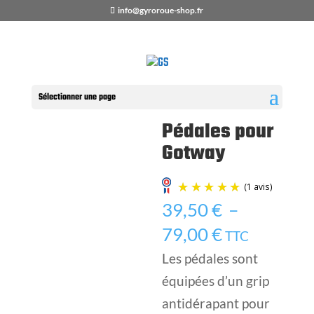
info@gyroroue-shop.fr
Accueil
/
Boutique
/
PIÈCES
DÉTACHÉES
/
BEGODE
/ Pédales pour
Gotway
Sélectionner une page
Pédales pour
Gotway
39,50
€
–
(1 avi
Plage
79,00
€
TTC
de
Les pédales sont
prix :
équipées d’un grip
39,50 €
antidérapant pour