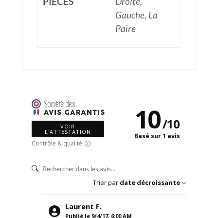
PIÈCES
Droite,
Gauche, La
Paire
10
/
10
VOIR
L'ATTESTATION
Basé sur 1 avis
Contrôle & qualité
Trier par
date décroissante
Laurent F.
Publié le 9/4/17, 6:00 AM