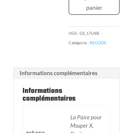
pour
panier
Gotway
UGS :
GS_17LNB
Catégorie :
BEGODE
Informations complémentaires
Informations
complémentaires
La Paire pour
Msuper X,