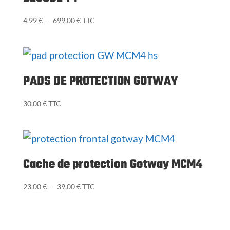
Plage
4,99
€
–
699,00
€
TTC
de
prix :
4,99 €
à
PADS DE PROTECTION GOTWAY
699,00 €
30,00
€
TTC
Cache de protection Gotway MCM4
Plage
23,00
€
–
39,00
€
TTC
de
prix :
23,00 €