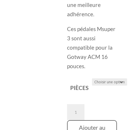
à
une meilleure
79,00 €
adhérence.
Ces pédales Msuper
3 sont aussi
compatible pour la
Gotway ACM 16
pouces.
PIÈCES
quantité
de
Pédales
Ajouter au